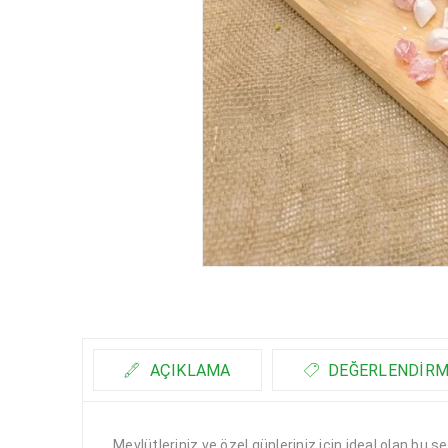
AÇIKLAMA
DEĞERLENDIRME
Mevlütleriniz ve özel günleriniz
i
çin ideal olan bu ş