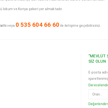
llü lokum ve Konya şekeri yer almaktadır.
0 535 604 66 60
attı
veya
ile iletişime geçebilirsiniz.
“MEVLÜT Ş
SIZ OLUN
E-posta adr
işaretlenmiş
Derecelend
Değerlendi