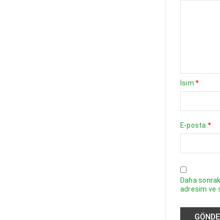
İsim
*
E-posta
*
Daha sonraki
adresim ve s