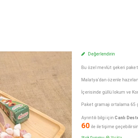
Değerlendirin
Bu özel mevlüt şekeri paketi
Malatya
‘dan
özenle hazırlan
İçerisinde güllü lokum ve K
Paket gramajı ortalama
65
g
Ayrıntılı bilgi için
Canlı Dest
60
ile iletişime geçebilirsin
Stok Durumu
Stokta