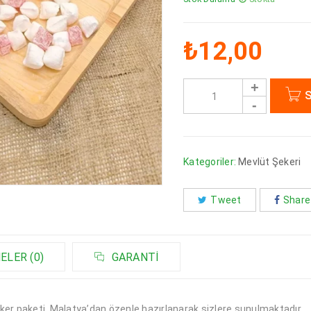
₺
12,00
S
Kategoriler:
Mevlüt Şekeri
Tweet
Share
LER (0)
GARANTI
eker paketi, Malatya’dan özenle hazırlanarak sizlere sunulmaktadır.