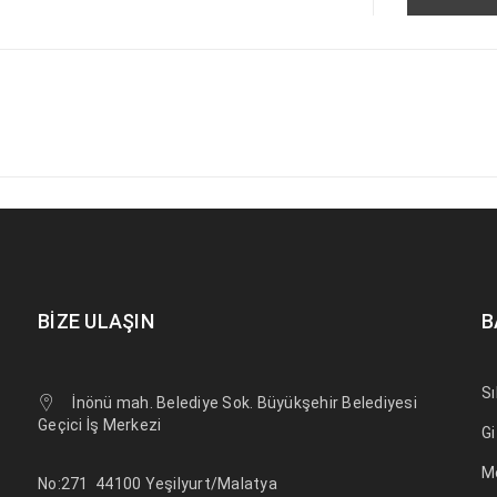
BIZE ULAŞIN
B
Sı
İnönü mah. Belediye Sok. Büyükşehir Belediyesi
Geçici İş Merkezi
Gi
M
No:271
44100 Yeşilyurt/Malatya