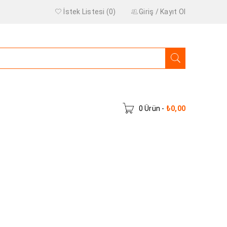
İstek Listesi (0)
Giriş
/
Kayıt Ol
0 Ürün
-
₺
0,00