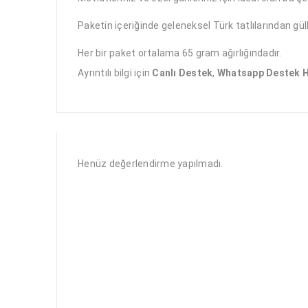
Paketin
i
çeriğinde geleneksel Türk tatlılarından gü
Her bir paket ortalama
65
gram
a
ğırlığındadır.
Ayrıntılı bilgi için
Canlı Destek
,
Whatsapp Destek H
Henüz değerlendirme yapılmadı.