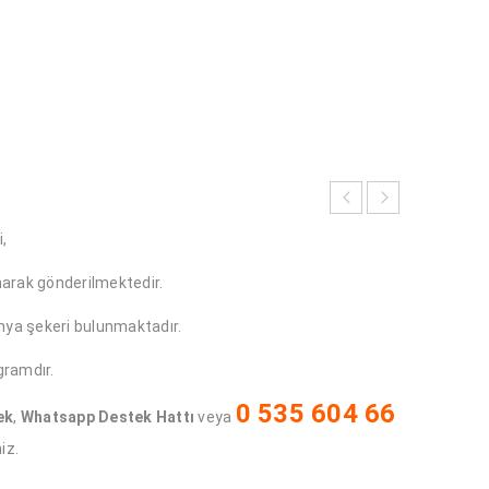
,
arak gönderilmektedir.
onya şekeri bulunmaktadır.
ramdır.
0 535 604 66
ek
,
Whatsapp Destek Hattı
veya
iz.