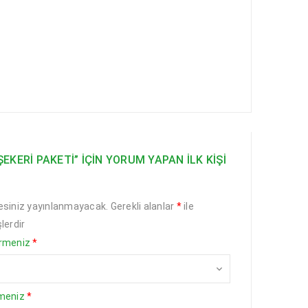
EKERI PAKETI” IÇIN YORUM YAPAN ILK KIŞI
esiniz yayınlanmayacak.
Gerekli alanlar
*
ile
lerdir
irmeniz
*
rmeniz
*