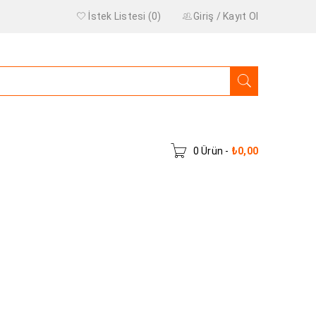
İstek Listesi (0)
Giriş
/
Kayıt Ol
0 Ürün
-
₺
0,00