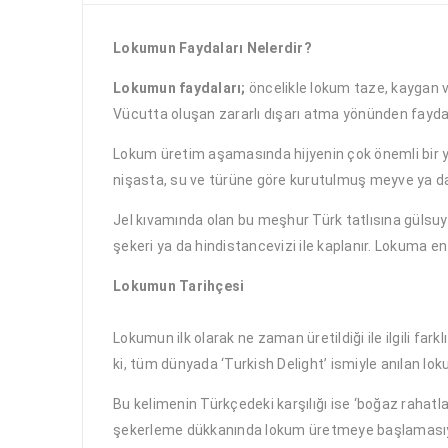
Lokumun Faydaları Nelerdir?
Lokumun faydaları;
öncelikle lokum taze, kaygan ve 
Vücutta oluşan zararlı dışarı atma yönünden faydalı
Lokum üretim aşamasında hijyenin çok önemli bir ye
nişasta, su ve türüne göre kurutulmuş meyve ya da k
Jel kıvamında olan bu meşhur Türk tatlısına gülsuyu
şekeri ya da hindistancevizi ile kaplanır. Lokuma en 
Lokumun Tarihçesi
Lokumun ilk olarak ne zaman üretildiği ile ilgili f
ki, tüm dünyada ‘Turkish Delight’ ismiyle anılan lok
Bu kelimenin Türkçedeki karşılığı ise ‘boğaz rahatla
şekerleme dükkanında lokum üretmeye başlamasıyla