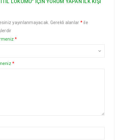
 FITIL LOKUMU” IÇIN YORUM YAPAN ILK KIŞI
esiniz yayınlanmayacak.
Gerekli alanlar
*
ile
lerdir
irmeniz
*
rmeniz
*