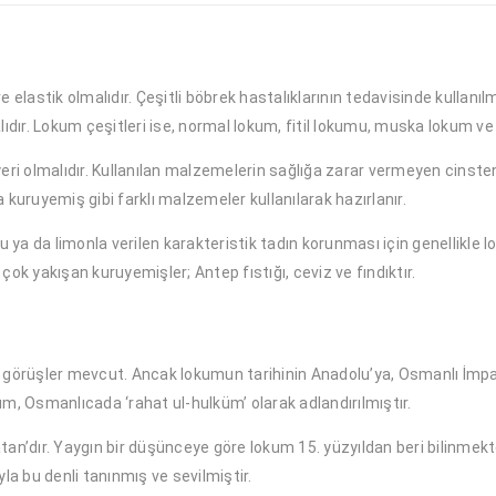
elastik olmalıdır. Çeşitli böbrek hastalıklarının tedavisinde kullanılmak
dır. Lokum çeşitleri ise, normal lokum, fitil lokumu, muska lokum ve
ri olmalıdır. Kullanılan malzemelerin sağlığa zarar vermeyen cinsten
uruyemiş gibi farklı malzemeler kullanılarak hazırlanır.
 ya da limonla verilen karakteristik tadın korunması için genellikle 
çok yakışan kuruyemişler; Antep fıstığı, ceviz ve fındıktır.
arklı görüşler mevcut. Ancak lokumun tarihinin Anadolu’ya, Osmanlı İm
um, Osmanlıcada ‘rahat ul-hulküm’ olarak adlandırılmıştır.
tan’dır. Yaygın bir düşünceye göre lokum 15. yüzyıldan beri bilinmekte
 bu denli tanınmış ve sevilmiştir.