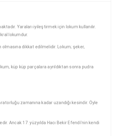
tadır. Yaraları iyileştirmek için lokum kullanılır.
 kral lokumdur.
 olmasına dikkat edilmelidir. Lokum; şeker,
lokum, küp küp parçalara ayrıldıktan sonra pudra
paratorluğu zamanına kadar uzandığı kesindir. Öyle
dir. Ancak 17. yüzyılda Hacı Bekir Efendi’nin kendi