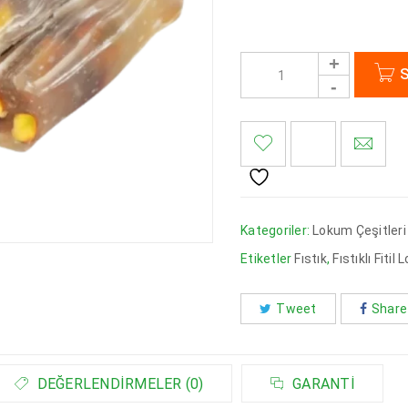
S
<I CLASS="PE-7S-REFRESH-2"></I><SPAN CLASS="TS-TOOLTIP BUTTON-TOOLTIP">KARŞILAŞTIR</SPAN>
Kategoriler:
Lokum Çeşitleri
Etiketler
Fıstık
,
Fıstıklı Fiti
Tweet
Share
DEĞERLENDIRMELER (0)
GARANTI