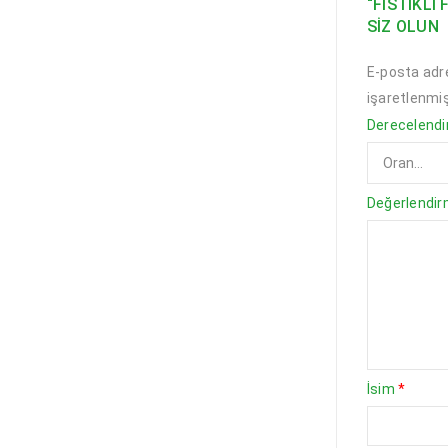
“FISTIKLI
SIZ OLUN
E-posta adr
işaretlenmiş
Derecelend
Değerlendi
İsim
*