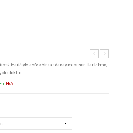
i fıstık içeriğiyle enfes bir tat deneyimi sunar. Her lokma,
yolculuktur.
ku:
N/A