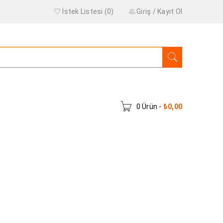
İstek Listesi (0)
Giriş
/
Kayıt Ol
0 Ürün
-
₺
0,00