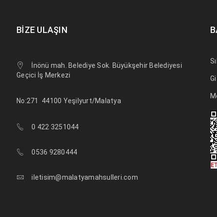
BIZE ULAŞIN
B
Sı
İnönü mah. Belediye Sok. Büyükşehir Belediyesi
Geçici İş Merkezi
Gi
M
No:271
44100 Yeşilyurt/Malatya
0 422 3251044
0536 9280444
iletisim@malatyamahsulleri.com