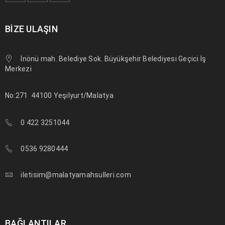
BIZE ULAŞIN
İnönü mah. Belediye Sok. Büyükşehir Belediyesi Geçici İş
Merkezi
No:271
44100 Yeşilyurt/Malatya
0 422 3251044
0536 9280444
iletisim@malatyamahsulleri.com
BAĞLANTILAR