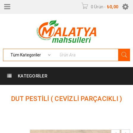
0 Ürün
-
₺
0,00
KATEGORILER
DUT PESTILI ( CEVIZLI PARÇACIKLI )