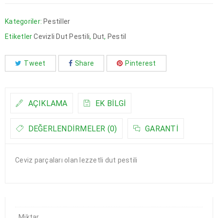
Kategoriler:
Pestiller
Etiketler
Cevizli Dut Pestili
,
Dut
,
Pestil
Tweet
Share
Pinterest
AÇIKLAMA
EK BILGI
DEĞERLENDIRMELER (0)
GARANTI
Ceviz parçaları olan lezzetli dut pestili
Miktar