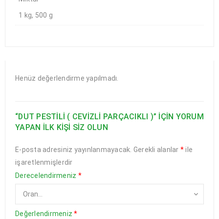
1 kg, 500 g
Henüz değerlendirme yapılmadı.
“DUT PESTILI ( CEVIZLI PARÇACIKLI )” IÇIN YORUM
YAPAN ILK KIŞI SIZ OLUN
E-posta adresiniz yayınlanmayacak.
Gerekli alanlar
*
ile
işaretlenmişlerdir
Derecelendirmeniz
*
Değerlendirmeniz
*