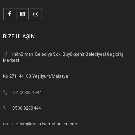
Logo light 5
BIZE ULAŞIN
25
0
0
a494c
TEM
İnönü mah. Belediye Sok. Büyükşehir Belediyesi Geçici İş
Merkezi
No:271
44100 Yeşilyurt/Malatya
DEVAMI
0 422 3251044
0536 9280444
Logo light 4
iletisim@malatyamahsulleri.com