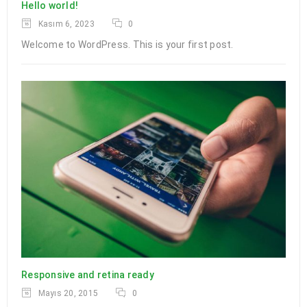
Hello world!
Kasım 6, 2023
0
DEVAMI
Welcome to WordPress. This is your first post.
Logo strong 3
28
0
0
a494c
MAR
DEVAMI
Responsive and retina ready
Mayıs 20, 2015
0