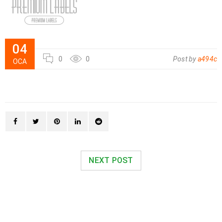
04
0
0
Post by
a494c
OCA
NEXT POST
RELATED POSTS