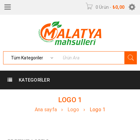
0 Ürün
-
₺
0,00
KATEGORILER
LOGO 1
Ana sayfa
›
Logo
›
Logo 1