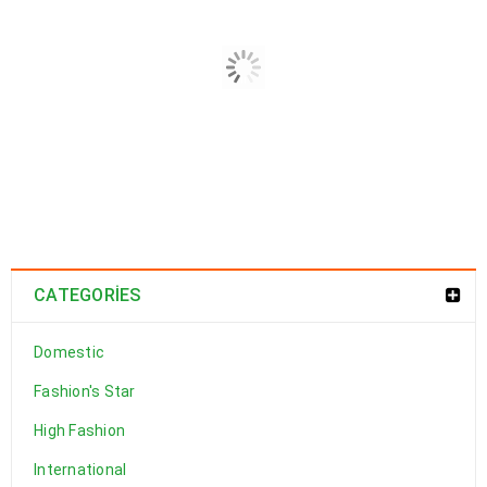
Logo strong 6
28
0
0
a494c
MAR
CATEGORIES
DEVAMI
Domestic
Fashion's Star
High Fashion
Logo strong 5
International