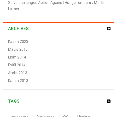
Solve challenges Action Against Hunger citizenry Martin
Logo strong 2
Luther
28
ARCHIVES
0
0
a494c
MAR
Kasım 2023
Mayıs 2015
Ekim 2014
DEVAMI
Eylül 2014
Aralık 2013
Kasım 2013
Logo strong 1
TAGS
28
0
0
a494c
MAR
Awesome
Develeper
iOS
Mockup