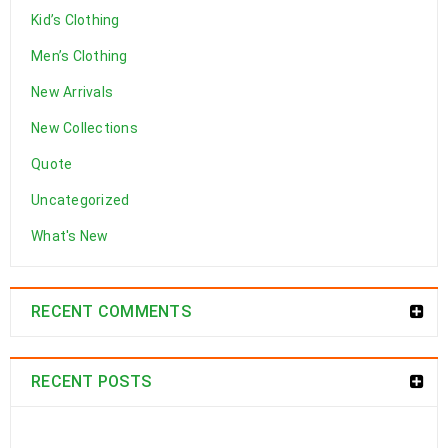
Kid’s Clothing
28
Men’s Clothing
0
0
a494c
MAR
New Arrivals
New Collections
Quote
DEVAMI
Uncategorized
What's New
Logo strong 4
RECENT COMMENTS
28
0
0
a494c
RECENT POSTS
MAR