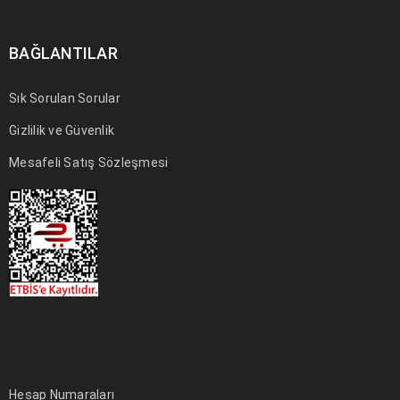
25
0
0
a494c
TEM
BAĞLANTILAR
Sık Sorulan Sorular
Gizlilik ve Güvenlik
DEVAMI
Mesafeli Satış Sözleşmesi
Logo light 3
25
0
0
a494c
TEM
Hesap Numaraları