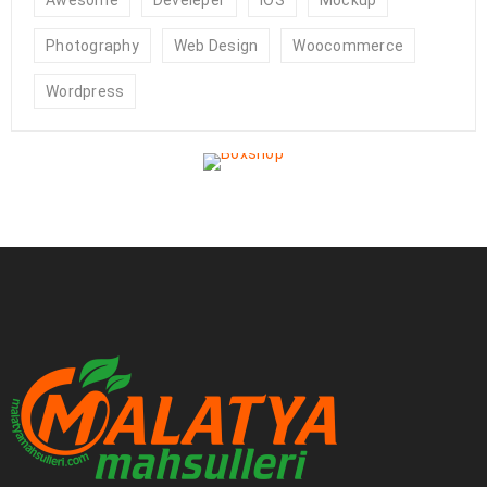
Photography
Web Design
Woocommerce
Wordpress
DEVAMI
Logo light 6
25
0
0
a494c
TEM
DEVAMI